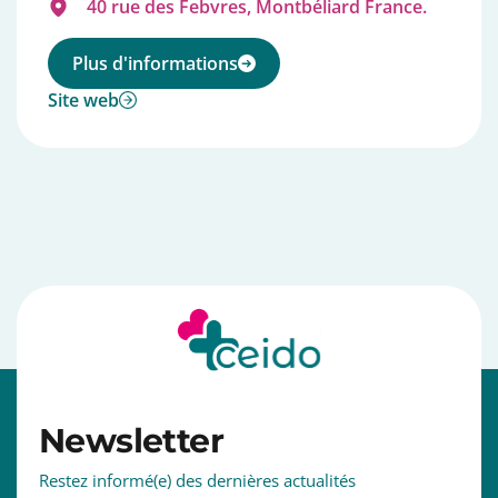
40 rue des Febvres, Montbéliard France.
Plus d'informations
Site web
⠀⠀⠀⠀⠀⠀⠀⠀⠀⠀⠀⠀⠀⠀⠀⠀⠀⠀⠀⠀⠀⠀⠀⠀⠀⠀⠀⠀⠀⠀⠀⠀⠀⠀
Newsletter
Restez informé(e) des dernières actualités