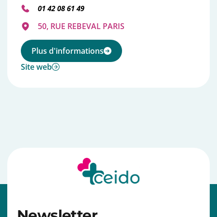
01 42 08 61 49
50, RUE REBEVAL PARIS
Plus d'informations
Site web
⠀⠀⠀⠀⠀⠀⠀⠀⠀⠀⠀⠀⠀⠀⠀⠀⠀⠀⠀⠀⠀⠀⠀⠀⠀⠀⠀⠀⠀⠀⠀⠀⠀⠀
Newsletter