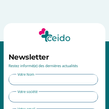
⠀⠀⠀⠀⠀⠀⠀⠀⠀⠀⠀⠀⠀⠀⠀⠀⠀⠀⠀⠀⠀⠀⠀⠀⠀⠀⠀⠀⠀⠀⠀⠀⠀⠀
Newsletter
Restez informé(e) des dernières actualités
Votre Nom
Votre société
Votre email