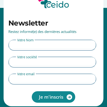
⠀⠀⠀⠀⠀⠀⠀⠀⠀⠀⠀⠀⠀⠀⠀⠀⠀⠀⠀⠀⠀⠀⠀⠀⠀⠀⠀⠀⠀⠀⠀⠀⠀⠀
Newsletter
Restez informé(e) des dernières actualités
Votre Nom
Votre société
Votre email