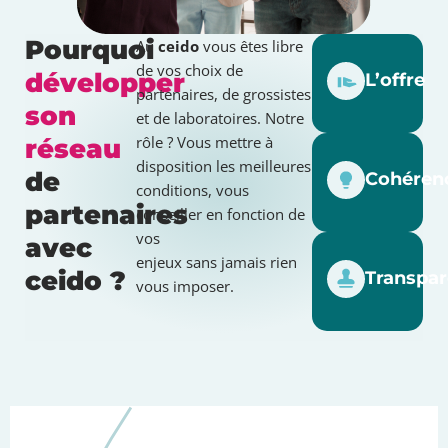
Pourquoi
Au
ceido
vous êtes libre
de vos choix de
développer
L’offre
partenaires, de grossistes
son
et de laboratoires. Notre
rôle ? Vous mettre à
réseau
disposition les meilleures
de
Cohéren
conditions, vous
partenaires
conseiller en fonction de
vos
avec
enjeux sans jamais rien
ceido ?
Transpa
vous imposer.