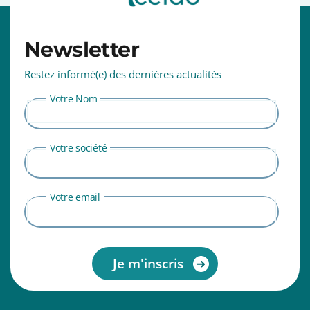
⠀⠀⠀⠀⠀⠀⠀⠀⠀⠀⠀⠀⠀⠀⠀⠀⠀⠀⠀⠀⠀⠀⠀⠀⠀⠀⠀⠀⠀⠀⠀⠀⠀⠀
Newsletter
Restez informé(e) des dernières actualités
Votre Nom
Votre société
Votre email