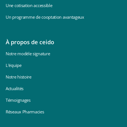
négociations avec
ap
Une cotisation accessible
les laboratoires en
septembre
Un programme de cooptation avantageux
À propos de ceido
Notre modèle signature
L'équipe
Notre histoire
Actualités
Témoignages
Réseaux Pharmacies