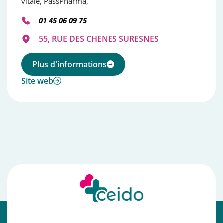
vitale, PassPharma,
01 45 06 09 75
55, RUE DES CHENES SURESNES
Plus d'informations
Site web
⠀⠀⠀⠀⠀⠀⠀⠀⠀⠀⠀⠀⠀⠀⠀⠀⠀⠀⠀⠀⠀⠀⠀⠀⠀⠀⠀⠀⠀⠀⠀⠀⠀⠀