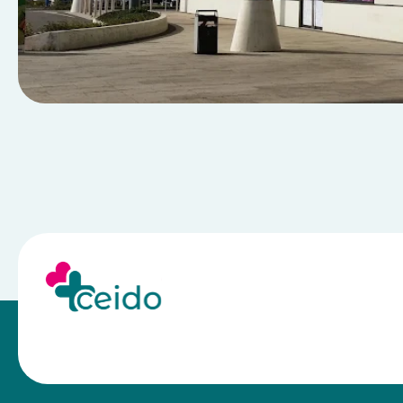
⠀⠀⠀⠀⠀⠀⠀⠀⠀⠀⠀⠀⠀⠀⠀⠀⠀⠀⠀⠀⠀⠀⠀⠀⠀⠀⠀⠀⠀⠀⠀⠀⠀