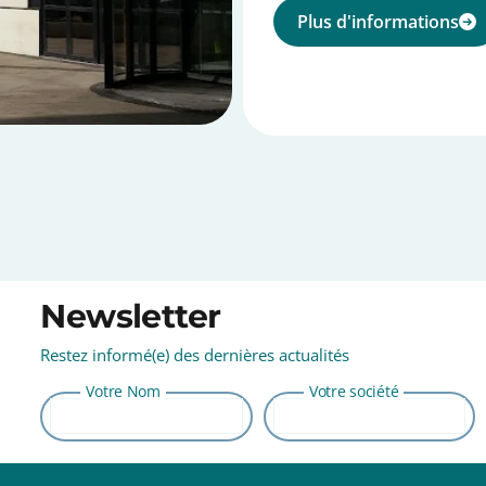
Plus d'informations
Newsletter
Restez informé(e) des dernières actualités
⠀⠀⠀⠀⠀⠀⠀⠀⠀⠀⠀⠀⠀⠀⠀⠀⠀⠀⠀⠀⠀⠀
Votre Nom
Votre société