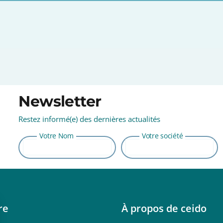
Newsletter
Restez informé(e) des dernières actualités
⠀⠀⠀⠀⠀⠀⠀⠀⠀⠀⠀⠀⠀⠀⠀⠀⠀⠀⠀⠀⠀⠀
Votre Nom
Votre société
re
À propos de ceido