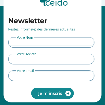
⠀⠀⠀⠀⠀⠀⠀⠀⠀⠀⠀⠀⠀⠀⠀⠀⠀⠀⠀⠀⠀⠀⠀⠀⠀⠀⠀⠀⠀⠀⠀⠀⠀⠀
Newsletter
Restez informé(e) des dernières actualités
Votre Nom
Votre société
Votre email